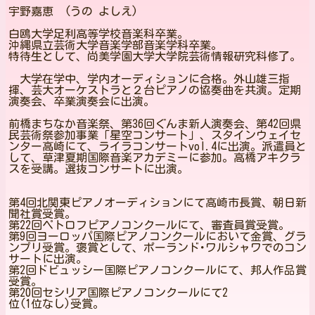
宇野嘉恵 (うの よしえ)
白鴎大学足利高等学校音楽科卒業。
沖縄県立芸術大学音楽学部音楽学科卒業。
特待生として、尚美学園大学大学院芸術情報研究科修了。
大学在学中、学内オーディションに合格。外山雄三指
揮、芸大オーケストラと２台ピアノの協奏曲を共演。定期
演奏会、卒業演奏会に出演。
前橋まちなか音楽祭、第36回ぐんま新人演奏会、第42回県
民芸術祭参加事業「星空コンサート」、スタインウェイセ
ンター高崎にて、ライラコンサートvol.4に出演。派遣員と
して、草津夏期国際音楽アカデミーに参加。高橋アキクラ
スを受講。選抜コンサートに出演。
第4回北関東ピアノオーディションにて高崎市長賞、朝日新
聞社賞受賞。
第22回ペトロフピアノコンクールにて、審査員賞受賞。
第9回ヨーロッパ国際ピアノコンクールにおいて金賞、グラ
ンプリ受賞。褒賞として、ポーランド･ワルシャワでのコン
サートに出演。
第2回ドビュッシー国際ピアノコンクールにて、邦人作品賞
受賞。
第20回セシリア国際ピアノコンクールにて2
位(1位なし)受賞。