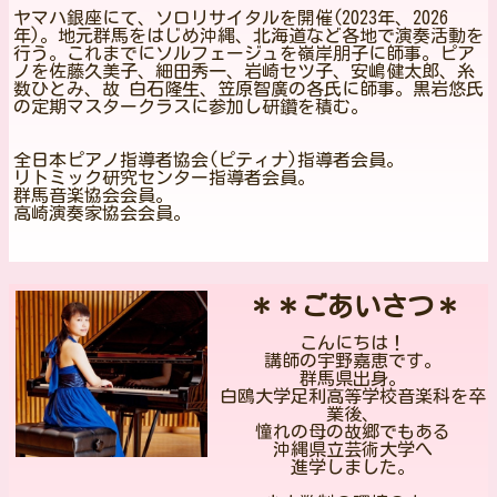
ヤマハ銀座にて、ソロリサイタルを開催(2023年、2026
年)。地元群馬をはじめ沖縄、北海道など各地で演奏活動を
行う。これまでにソルフェージュを嶺岸朋子に師事。ピア
ノを佐藤久美子、細田秀一、岩崎セツ子、安嶋健太郎、糸
数ひとみ、故 白石隆生、笠原智廣の各氏に師事。黒岩悠氏
の定期マスタークラスに参加し研鑽を積む。
全日本ピアノ指導者協会(ピティナ)指導者会員。
リトミック研究センター指導者会員。
群馬音楽協会会員。
高崎演奏家協会会員。
＊＊ごあいさつ＊
こんにちは！
講師の宇野嘉恵です。
群馬県出身。
白鴎大学足利高等学校音楽科を卒
業後、
憧れの母の故郷でもある
沖縄県立芸術大学へ
進学しました。