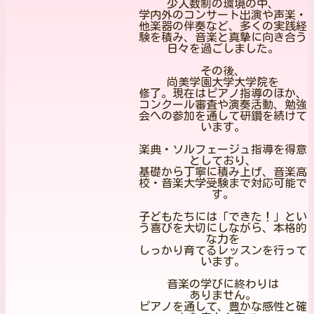
少人数制の環境の中、
学内外のコンサート出演や声楽・
他楽器の伴奏など、多くの実践経
験を積み、音楽と真摯に向き合う
日々を過ごしました。
その後、
尚美学園大学大学院を
修了。現在はピアノ指導のほか、
コンクール審査や演奏活動、勉強
会への参加を通して研鑽を続けて
います。
楽典・ソルフェージュ指導を得意
としており、
基礎から丁寧に積み上げ、音楽高
校・音楽大学受験まで対応可能で
す。
子どもたちには「できた！」とい
う喜びを大切にしながら、本格的
な力を
しっかり育てるレッスンを行って
います。
音楽の学びに終わりは
ありません。
ピアノを通して、豊かな感性と確