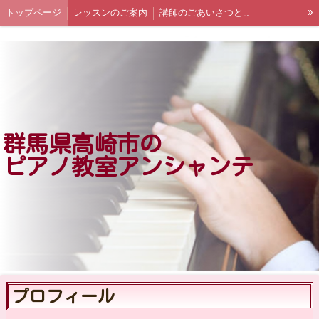
»
トップページ
レッスンのご案内
講師のごあいさつとプロフィール
体験レッスンと個別面談について
お教室 Q＆A
群馬県高崎市の
ピアノ教室アンシャンテ
プロフィール